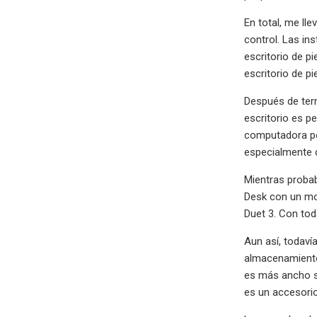
En total, me ll
control. Las in
escritorio de pi
escritorio de pi
Después de term
escritorio es p
computadora por
especialmente c
Mientras probab
Desk con un mo
Duet 3. Con tod
Aun así, todaví
almacenamiento 
es más ancho si
es un accesorio