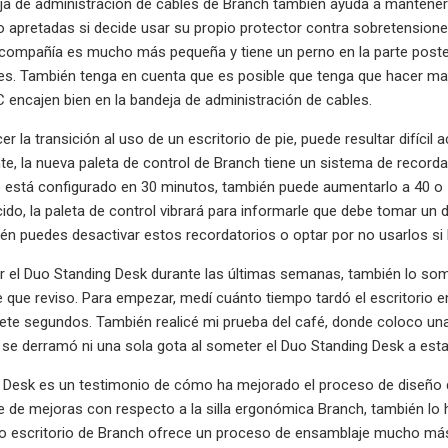
ja de administración de cables de Branch también ayuda a mantener
o apretadas si decide usar su propio protector contra sobretensiones
compañía es mucho más pequeña y tiene un perno en la parte posteri
es. También tenga en cuenta que es posible que tenga que hacer ma
 encajen bien en la bandeja de administración de cables.
er la transición al uso de un escritorio de pie, puede resultar difíc
, la nueva paleta de control de Branch tiene un sistema de recordat
está configurado en 30 minutos, también puede aumentarlo a 40 o 5
ido, la paleta de control vibrará para informarle que debe tomar u
n puedes desactivar estos recordatorios o optar por no usarlos si 
 el Duo Standing Desk durante las últimas semanas, también lo som
ie que reviso. Para empezar, medí cuánto tiempo tardó el escritorio e
te segundos. También realicé mi prueba del café, donde coloco una t
 se derramó ni una sola gota al someter el Duo Standing Desk a esta
 Desk es un testimonio de cómo ha mejorado el proceso de diseño d
e de mejoras con respecto a la silla ergonómica Branch, también lo 
timo escritorio de Branch ofrece un proceso de ensamblaje mucho más 