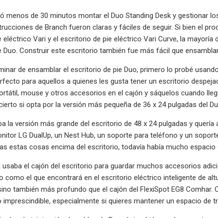
evó menos de 30 minutos montar el Duo Standing Desk y gestionar los 
strucciones de Branch fueron claras y fáciles de seguir. Si bien el p
e eléctrico Vari y el escritorio de pie eléctrico Vari Curve, la mayor
e Duo. Construir este escritorio también fue más fácil que ensamblar e
inar de ensamblar el escritorio de pie Duo, primero lo probé usando
erfecto para aquellos a quienes les gusta tener un escritorio desp
tátil, mouse y otros accesorios en el cajón y sáquelos cuando lle
ierto si opta por la versión más pequeña de 36 x 24 pulgadas del D
a la versión más grande del escritorio de 48 x 24 pulgadas y quería 
nitor LG DualUp, un Nest Hub, un soporte para teléfono y un sopor
as estas cosas encima del escritorio, todavía había mucho espacio 
a usaba el cajón del escritorio para guardar muchos accesorios adic
como el que encontrará en el escritorio eléctrico inteligente de altu
no también más profundo que el cajón del FlexiSpot EG8 Comhar. Ojal
 imprescindible, especialmente si quieres mantener un espacio de t