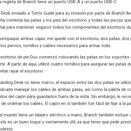
la regleta de Branch tiene un puerto USB-A y un puerto USB-C.
 Desk enviado a Tom's Guide para su revisión por parte de Branch lle
a contenía las patas y los pies del escritorio y todas las piezas q
nal para mantener seguros todos los componentes del escritorio dur
empaqué ambas cajas, me quedé con el escritorio, dos patas, dos pies
 los pernos, tornillos y cables necesarios para armar todo.
escritorio de pie Duo comenzó colocando las patas en los soportes del
te. A partir de aquí, utilicé cuatro tornillos para asegurar las pata
tar rayar el escritorio.
nding Desk no tiene marco, el espacio entre las dos patas se utiliz
cado manejar los cables de ambas patas, así como la paleta de cont
ados del cajón para guardarlos fuera de la vista. Sin embargo, le re
 de ordenar los cables. El cajón en sí también fue fácil de fijar a la p
 mundo tiene un taladro eléctrico a mano, Branch también incluye u
 Este es un buen toque y ciertamente útil, ya que tener que pedir pre
olesto.