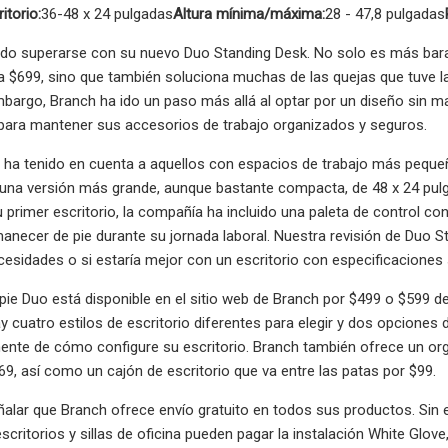
torio:
36-48 x 24 pulgadas
Altura mínima/máxima:
28 - 47,8 pulgadas
do superarse con su nuevo Duo Standing Desk. No solo es más barato q
a $699, sino que también soluciona muchas de las quejas que tuve l
mbargo, Branch ha ido un paso más allá al optar por un diseño sin ma
o para mantener sus accesorios de trabajo organizados y seguros.
ha tenido en cuenta a aquellos con espacios de trabajo más pequeñ
una versión más grande, aunque bastante compacta, de 48 x 24 pulg
 primer escritorio, la compañía ha incluido una paleta de control c
anecer de pie durante su jornada laboral. Nuestra revisión de Duo Sta
cesidades o si estaría mejor con un escritorio con especificaciones 
e pie Duo está disponible en el sitio web de Branch por $499 o $599 d
y cuatro estilos de escritorio diferentes para elegir y dos opciones d
nte de cómo configure su escritorio. Branch también ofrece un organ
$69, así como un cajón de escritorio que va entre las patas por $99.
ñalar que Branch ofrece envío gratuito en todos sus productos. Si
scritorios y sillas de oficina pueden pagar la instalación White Glove,