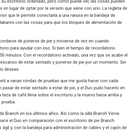
 su escritorio ordenado, pero como puede ver, las cosas pueden
 en lugar de optar por la versión que viene con uno. La regleta de
or que le permite conectarla a una ranura en la bandeja de
labares con las cosas para que los bloques de alimentación de
il acordarse de ponerse de pie y moverse de vez en cuando.
orio para ayudar con eso. Si bien el tiempo de recordatorio
0 minutos. Con el recordatorio activado, una vez que se acabe el
n descanso de estar sentado y ponerse de pie por un momento. Sin
lo deseas.
etí a varias rondas de pruebas que me gusta hacer con cada
n pasar de estar sentado a estar de pie, y el Duo pudo hacerlo en
aza de café llena sobre el escritorio y la muevo hacia arriba y
 prueba.
e Branch en los últimos años. Así como la silla Branch Verve
hace el Duo en comparación con el escritorio de pie Branch
ágil y, con la bandeja para administración de cables y el cajón de