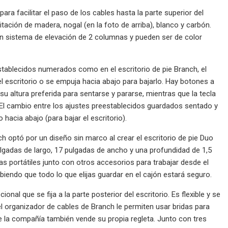
ara facilitar el paso de los cables hasta la parte superior del
itación de madera, nogal (en la foto de arriba), blanco y carbón.
un sistema de elevación de 2 columnas y pueden ser de color
establecidos numerados como en el escritorio de pie Branch, el
el escritorio o se empuja hacia abajo para bajarlo. Hay botones a
 su altura preferida para sentarse y pararse, mientras que la tecla
o. El cambio entre los ajustes preestablecidos guardados sentado y
 hacia abajo (para bajar el escritorio).
h optó por un diseño sin marco al crear el escritorio de pie Duo
pulgadas de largo, 17 pulgadas de ancho y una profundidad de 1,5
 portátiles junto con otros accesorios para trabajar desde el
abiendo que todo lo que elijas guardar en el cajón estará seguro.
al que se fija a la parte posterior del escritorio. Es flexible y se
l organizador de cables de Branch le permiten usar bridas para
 la compañía también vende su propia regleta. Junto con tres