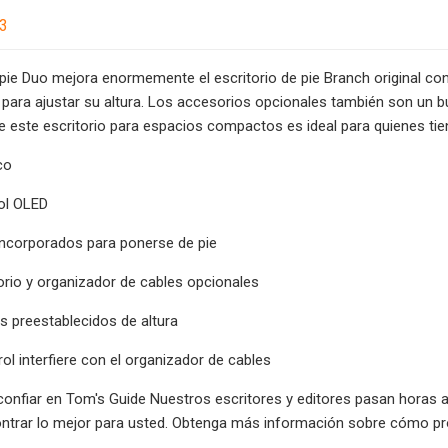
23
e pie Duo mejora enormemente el escritorio de pie Branch original c
va para ajustar su altura. Los accesorios opcionales también son un
 este escritorio para espacios compactos es ideal para quienes ti
co
ol OLED
incorporados para ponerse de pie
orio y organizador de cables opcionales
s preestablecidos de altura
rol interfiere con el organizador de cables
onfiar en Tom's Guide Nuestros escritores y editores pasan horas a
ontrar lo mejor para usted. Obtenga más información sobre cómo pr