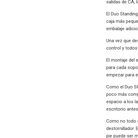
salidas de CA, 
El Duo Standing
caja más pequeñ
embalaje adicio
Una vez que des
control y todos
El montaje del 
para cada sopor
empezar para evi
Como el Duo Sta
poco más compli
espacio a los l
escritorio antes
Como no todo el
destornillador.
pie puede ser m