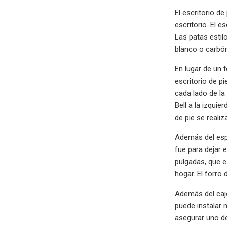
El escritorio de
escritorio. El e
Las patas estil
blanco o carbó
En lugar de un 
escritorio de p
cada lado de la 
Bell a la izqui
de pie se realiz
Además del espa
fue para dejar 
pulgadas, que e
hogar. El forro
Además del cajón
puede instalar 
asegurar uno de