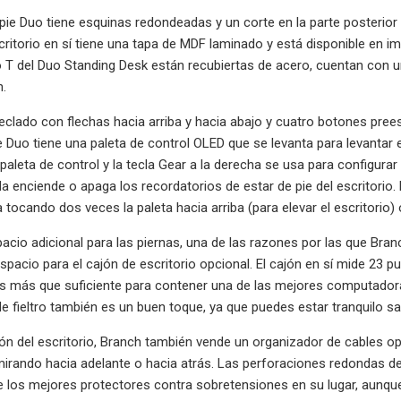
 pie Duo tiene esquinas redondeadas y un corte en la parte posterior p
scritorio en sí tiene una tapa de MDF laminado y está disponible en im
o T del Duo Standing Desk están recubiertas de acero, cuentan con 
n.
teclado con flechas hacia arriba y hacia abajo y cuatro botones pre
ie Duo tiene una paleta de control OLED que se levanta para levantar 
paleta de control y la tecla Gear a la derecha se usa para configurar
erda enciende o apaga los recordatorios de estar de pie del escritori
a tocando dos veces la paleta hacia arriba (para elevar el escritorio) o
cio adicional para las piernas, una de las razones por las que Branc
espacio para el cajón de escritorio opcional. El cajón en sí mide 23 
s más que suficiente para contener una de las mejores computadoras
 de fieltro también es un buen toque, ya que puedes estar tranquilo s
 del escritorio, Branch también vende un organizador de cables opcion
mirando hacia adelante o hacia atrás. Las perforaciones redondas de
 los mejores protectores contra sobretensiones en su lugar, aunque