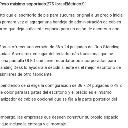
Peso máximo soportado:
275 libras
Eléctrico:
Sí
ue el escritorio de pie para sucursal original a un precio inicial
a primera vez al agregar una bandeja de administración de cables
rco que deja suficiente espacio para un cajón de escritorio con
os al ofrecer una versión de 36 x 24 pulgadas del Duo Standing
adas. Asimismo, en lugar del teclado más tradicional que se
on una pantalla OLED que tiene recordatorios incorporados para
nding Desk lo ayudará a decidir si este es el mejor escritorio de
similares de otro fabricante.
ependiendo de si elige la configuración de 36 x 24 pulgadas o 48 x
e color para las patas del escritorio y el precio es el mismo
izador de cables opcional que se fija a la parte posterior del
n embargo, las empresas que deseen construir su propio espacio
 que incluye la entrega y el montaje.