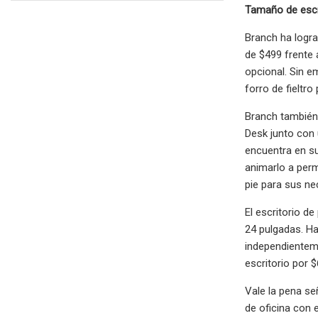
Tamaño de escri
Branch ha logra
de $499 frente 
opcional. Sin e
forro de fieltr
Branch también 
Desk junto con 
encuentra en su
animarlo a perm
pie para sus ne
El escritorio d
24 pulgadas. Ha
independienteme
escritorio por 
Vale la pena se
de oficina con e