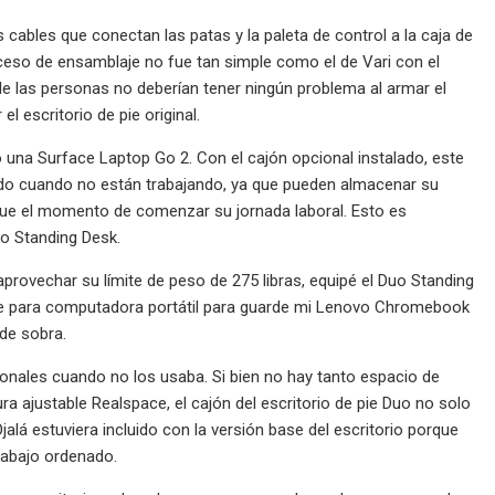
cables que conectan las patas y la paleta de control a la caja de
roceso de ensamblaje no fue tan simple como el de Vari con el
ía de las personas no deberían tener ningún problema al armar el
l escritorio de pie original.
 una Surface Laptop Go 2. Con el cajón opcional instalado, este
ejado cuando no están trabajando, ya que pueden almacenar su
gue el momento de comenzar su jornada laboral. Esto es
uo Standing Desk.
aprovechar su límite de peso de 275 libras, equipé el Duo Standing
te para computadora portátil para guarde mi Lenovo Chromebook
de sobra.
ionales cuando no los usaba. Si bien no hay tanto espacio de
ra ajustable Realspace, el cajón del escritorio de pie Duo no solo
á estuviera incluido con la versión base del escritorio porque
rabajo ordenado.