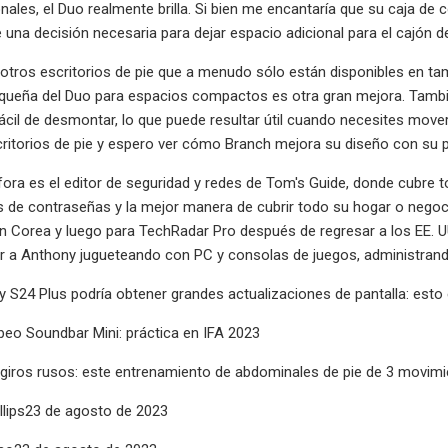
onales, el Duo realmente brilla. Si bien me encantaría que su caja de 
 una decisión necesaria para dejar espacio adicional para el cajón de
 otros escritorios de pie que a menudo sólo están disponibles en 
queña del Duo para espacios compactos es otra gran mejora. Tambié
fácil de desmontar, lo que puede resultar útil cuando necesites move
ritorios de pie y espero ver cómo Branch mejora su diseño con su p
ora es el editor de seguridad y redes de Tom's Guide, donde cubre 
 de contraseñas y la mejor manera de cubrir todo su hogar o negocio
en Corea y luego para TechRadar Pro después de regresar a los EE. 
 a Anthony jugueteando con PC y consolas de juegos, administrando 
 S24 Plus podría obtener grandes actualizaciones de pantalla: est
eo Soundbar Mini: práctica en IFA 2023
 giros rusos: este entrenamiento de abdominales de pie de 3 movim
llips23 de agosto de 2023