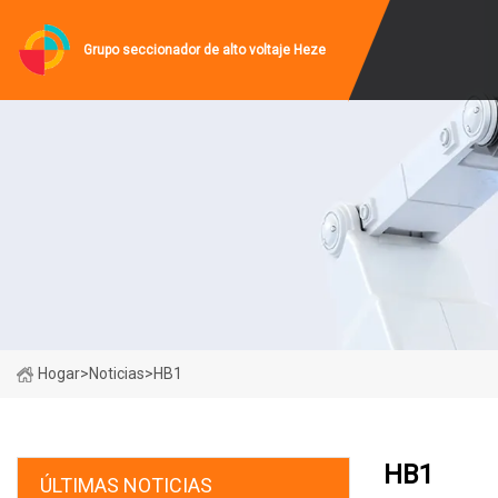
Grupo seccionador de alto voltaje Heze
Hogar
>
Noticias
>
HB1
HB1
ÚLTIMAS NOTICIAS