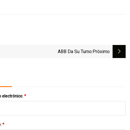
ABB Da Su Turno
:próximo
 electrónico:
*
o:
*