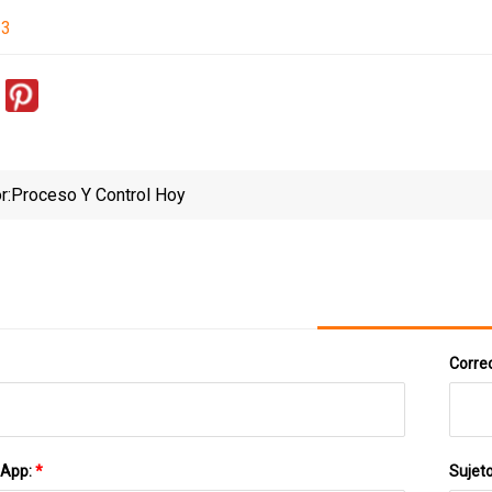
23
r:
Proceso Y Control Hoy
Correo
sApp:
*
Sujet